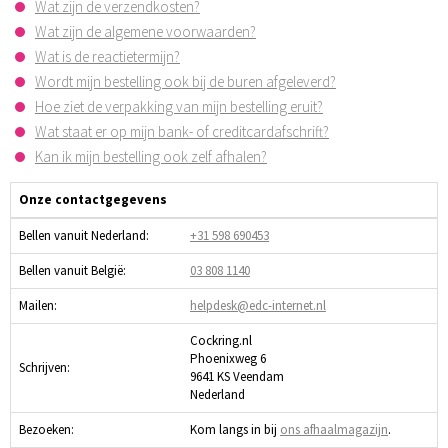
Wat zijn de verzendkosten?
Wat zijn de algemene voorwaarden?
Wat is de reactietermijn?
Wordt mijn bestelling ook bij de buren afgeleverd?
Hoe ziet de verpakking van mijn bestelling eruit?
Wat staat er op mijn bank- of creditcardafschrift?
Kan ik mijn bestelling ook zelf afhalen?
Onze contactgegevens
Bellen vanuit Nederland:
+31 598 690453
Bellen vanuit België:
03 808 1140
Mailen:
helpdesk@edc-internet.nl
Cockring.nl
Phoenixweg 6
Schrijven:
9641 KS Veendam
Nederland
Bezoeken:
Kom langs in bij
ons afhaalmagazijn
.