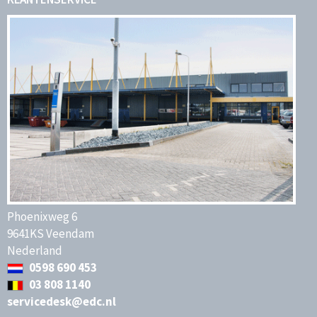
Phoenixweg 6
9641KS Veendam
Nederland
0598 690 453
03 808 1140
servicedesk@edc.nl